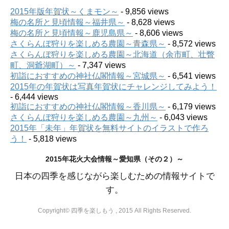
2015年版年賀状～くまモン～
- 9,856 views
梅の名所と見頃情報～福井県～
- 8,628 views
梅の名所と見頃情報～鹿児島県～
- 8,606 views
さくらんぼ狩りを楽しめる農園～青森県～
- 8,572 views
さくらんぼ狩りを楽しめる農園～北海道（余市町、壮瞥
町、洞爺湖町）～
- 7,347 views
初詣におすすめの神社仏閣情報～宮城県～
- 6,541 views
2015年の年賀状は写真年賀状にチャレンジしてみよう！
- 6,444 views
初詣におすすめの神社仏閣情報～香川県～
- 6,179 views
さくらんぼ狩りを楽しめる農園～九州～
- 6,043 views
2015年「未年」年賀状を無料サイトのイラストで作ろ
う！
- 5,818 views
2015年花火大会情報～愛知県（その２）～
日本の四季を感じながら楽しむための情報サイトで
す。
Copyright© 四季を楽しもう , 2015 All Rights Reserved.