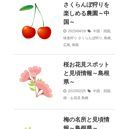
さくらんぼ狩りを
楽しめる農園～中
国～
2015/04/19
中国・四国
,
味覚狩り
さくらんぼ狩り
,
島根
,
広島
,
鳥取
桜お花見スポット
と見頃情報～島根
県～
2015/02/25
中国・四国
,
桜・お花見
島根
梅の名所と見頃情
報～島根県～