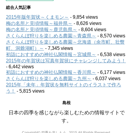
総合人気記事
2015年版年賀状～くまモン～
- 9,854 views
梅の名所と見頃情報～福井県～
- 8,626 views
梅の名所と見頃情報～鹿児島県～
- 8,604 views
さくらんぼ狩りを楽しめる農園～青森県～
- 8,570 views
さくらんぼ狩りを楽しめる農園～北海道（余市町、壮瞥
町、洞爺湖町）～
- 7,345 views
初詣におすすめの神社仏閣情報～宮城県～
- 6,538 views
2015年の年賀状は写真年賀状にチャレンジしてみよう！
- 6,442 views
初詣におすすめの神社仏閣情報～香川県～
- 6,177 views
さくらんぼ狩りを楽しめる農園～九州～
- 6,037 views
2015年「未年」年賀状を無料サイトのイラストで作ろ
う！
- 5,815 views
島根
日本の四季を感じながら楽しむための情報サイトで
す。
Copyright© 四季を楽しもう , 2015 All Rights Reserved.